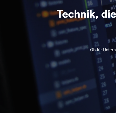
T
echnik, di
Ob für Untern